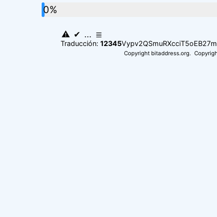
0%
⚠
✔
...
≣
Traducción:
12345
Vypv2QSmuRXcciT5oEB27
Copyright bitaddress.org.
Copyrigh