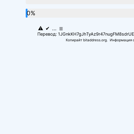
0%
⚠
✔
...
≣
Перевод: 1JGnkKH7gJhTyAz9r47nugFM8sdrUE
Копирайт bitaddress.org.
Информация о 