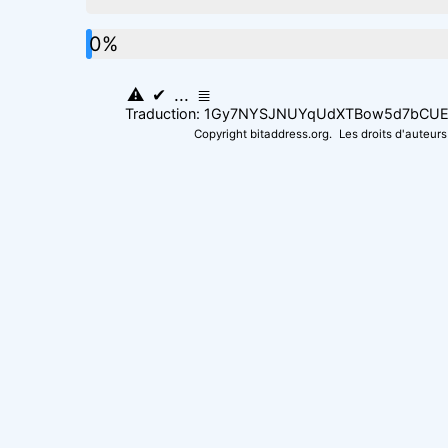
0%
⚠
✔
...
≣
Traduction: 1Gy7NYSJNUYqUdXTBow5d7bCU
Copyright bitaddress.org.
Les droits d'auteurs